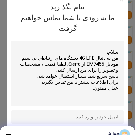
در داخل یا خارج از اتومبیل آنتن GPS، 28 Dbi جهت GPS
پیام بگذارید
آنتن
تماس با ما
ما به زودی با شما تماس خواهیم
گرفت
آنتن جیپیاس ضد آب IP67 ضد آب ، آنتن با GNSS خارجی
تماس با ما
اتصال بهینه بهینه باعث افزایش 50 آنتن با نصب پیچ می
شود
تماس با ما
تلفن همراه PCB داخلی آنتن GPS GPS پچ آنتن 20 Dbi
ROHS سازگار
تماس با ما
IP67 ضد آب بالا بردن GPS آنتن، دریایی خارجی دریایی
آنتن
تماس با ما
1575.42 مگاهرتز بیسیم با کیفیت بالا GPS آنتن با سیستم
موقعیت یابی جهانی
ارسال
Allen