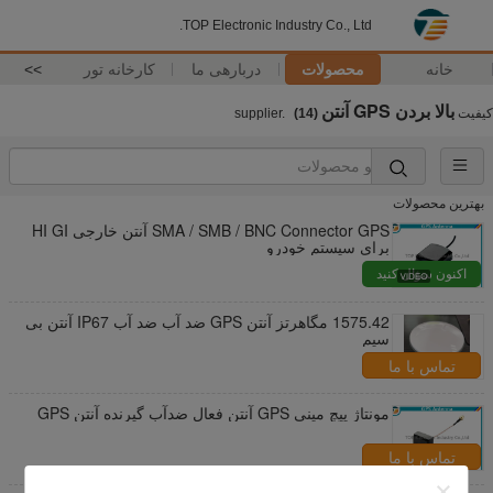
TOP Electronic Industry Co., Ltd.
خانه
محصولات
دربارهی ما
کارخانه تور
>>
بالا بردن GPS آنتن
کیفیت
supplier.
(14)
بهترین محصولات
SMA / SMB / BNC Connector GPS آنتن خارجی HI GI
برای سیستم خودرو
اکنون سؤال کنید
1575.42 مگاهرتز آنتن GPS ضد آب ضد آب IP67 آنتن بی
سیم
تماس با ما
مونتاژ پیچ مینی GPS آنتن فعال ضدآب گیرنده آنتن GPS
تماس با ما