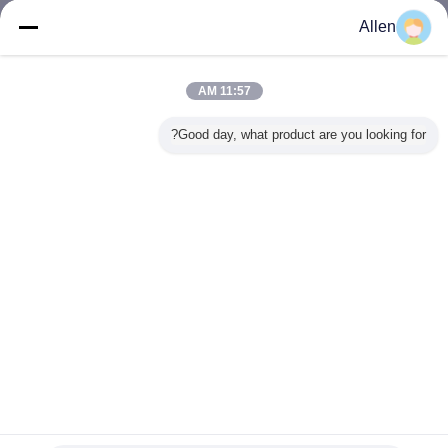
Allen
QC Profile
سیاست کیفیت شرکت:
11:57 AM
کیفیت اول و مشتری بالاتر است، ما محصول قابل اعتماد و راضی و
خدمات برتر برای مشتری با تکنولوژی حرفه ای و کیفیت برتر ارائه می
Good day, what product are you looking for?
دهیم. تمام روش های تولید ما مطابق با استانداردهای ISO9002 می باشد.
ما یک تست سختگیرانه برای هر محصول قبل از حمل و نقل ایجاد خواهیم
کرد.
ارسال
تغییر زبان
Persian
خانه
|
دربارهی ما
|
تماس با ما
|
نقشه سایت
|
حریم خصوصی
دسکتاپ مشخصات
Copyright © 2016 - 2026 TOP Electronic Industry Co., Ltd..
All rights reserved.