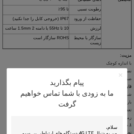
رطوبت نسبی
تا 95٪
حفاظت از ورود
IP67 (خروجی کابل را جدا نکنید)
لرزش
10 تا 55Hz با دامنه 1.5mm 2 ساعت
سازگار با محیط
ROHS سازگار است
زیست
مزیت:
با اندازه کوچک
نصب اسکرو
ضد آب IP67
پیام بگذارید
قابلیت اطمینان
ما به زودی با شما تماس خواهیم
شرایط: دما: 40 ± 5 ℃
بار: DC = 5 V ± 0.5 V
گرفت
تعداد: 2000pcs
زمان پایدار: 480 ساعت
1. مشخصات محیطی
تحمل محیط زیست پست (به فرم 1 ~ 2 مراجعه کنید)