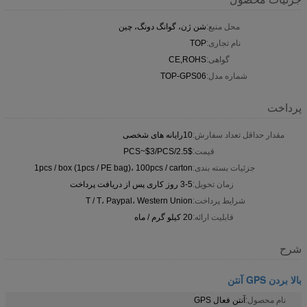
محل منبع:
شن ژن، گوانگ دونگ، چین
نام تجاری:
TOP
گواهی:
CE,ROHS
شماره مدل:
TOP-GPS06
پرداخت
مقدار حداقل تعداد سفارش:
10رایانه های شخصی
قیمت:
2.5$/PCS~$3/PCS
جزئیات بسته بندی:
1pcs / box (1pcs / PE bag)، 100pcs / carton
زمان تحویل:
3-5 روز کاری پس از دریافت پرداخت
شرایط پرداخت:
T / T، Paypal، Western Union
قابلیت ارائه:
20 کیلو گرم / ماه
شرح
بالا بردن GPS آنتن
نام محصول:
آنتن فعال GPS