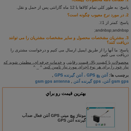
پاسخ: به طور کلی تمام کالاها با 12 ماه گارانتی پس از حمل و نقل.
2. در مورد نرخ معیوب چگونه است؟
پاسخ: کمتر از 1٪.
andnbsp;andnbsp;
3. مشتریان مشخصات محصول و سایر مشخصات مشتریان را می توانند
دریافت کنند؟
پاسخ: ما آنها را از طریق ایمیل ارسال می کنیم و درخواست مشتری را
دریافت می کنیم.
محصولات با کیفیت بالا، قیمت رقابتی
و خدمات حرفه ای، مطمئن شوید که
نیاز خود را برای هر نوع اجزای مورد نیاز تامین کنید.
^ _ ^
آنتن پچ GPS ، آنتن گیرنده GPS
برچسب ها:
,
gsm gps آنتن، gps گیرنده آنتن
gsm gps antenna
,
بهترين قيمت رو براي
مونتاژ پیچ مینی GPS آنتن فعال ضدآب
گیرنده آنتن GPS