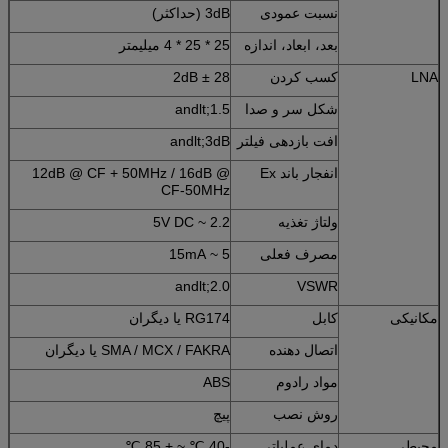
نسبت عمودی
3dB (حداکثر)
بعد، ابعاد، اندازه
25 * 25 * 4 میلیمتر
LNA
کسب کردن
28 ± 2dB
شکل سر و صدا
andlt;1.5
افت بازدهی فیلتر
andlt;3dB
انفجار باند Ex
12dB @ CF + 50MHz / 16dB @
CF-50MHz
ولتاژ تغذیه
2.2 ~ 5V DC
مصرف فعلی
5 ~ 15mA
andlt;2.0
VSWR
مکانیکی
کابل
RG174 یا دیگران
اتصال دهنده
SMA / MCX / FAKRA یا دیگران
مواد رادوم
ABS
روش نصب
پیچ
محیطی
دمای عملیاتی
-40 ℃ ~ + 85 ℃