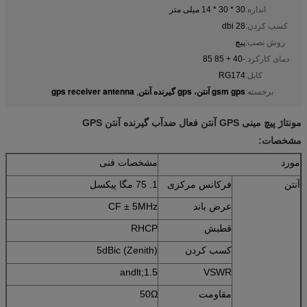
اندازه:
30 * 30 * 14 میلی متر
کسب کردن:
28 dbi
روش نصب:
پیچ
دمای کارکرد:
-40 + 85 85
کابل:
RG174
gsm gps آنتن، gps گیرنده آنتن
gps receiver antenna
برجسته:
,
مونتاژ پیچ مینی GPS آنتن فعال ضدآب گیرنده آنتن GPS
مشخصات:
مورد
مشخصات فنی
آنتن
فرکانس مرکزی
1. 75 مگا پیکسل
عرض باند
CF ± 5MHz
قطبش
RHCP
کسب کردن
5dBic (Zenith)
andlt;1.5
VSWR
مقاومت
50Ω