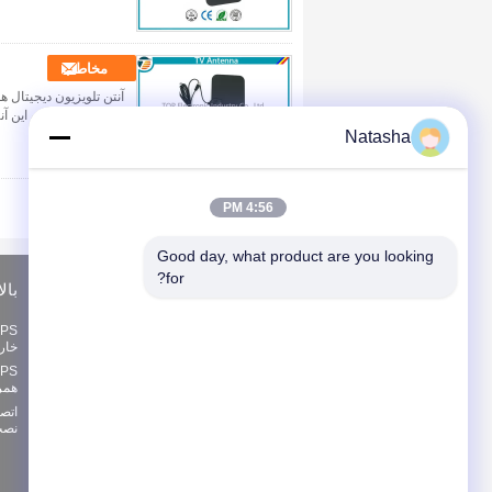
مخاطب
TV-04 مقدمه 
Natasha
4:56 PM
Good day, what product are you looking 
for?
درخواست نقل قول
بالا ب
بفرست
خارجی HI GI ب
همراه I08
اخبار
نصب
E-Mail
|
نقشه سایت
سایت موبایل