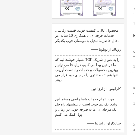
:
،
محصول عالی، کیفیت خوب، قیمت رقابتی،
خدمات حرفه ای، با همکاری 10 ساله، در
 ،
حال حاضر ما تبدیل به دوستان خوب یکدیگر.
—— رونالد از بویلویا
N ، استانداردهای DTMB آنتن
ده
بسیار خوشحالیم که TOP را به عنوان شریک
ما در چین پیدا می کنیم، در اینجا می توانیم
بهترین محصولات و خدمات را بدست آوریم،
آنها همیشه مشتری را در جای خود قرار می
دهند.
DVB-T / DTM شماره
—— کارلوس- از آرژانتین
کتریکی
من با تمام خدمات شما راضی هستم. این
واقعا یک تیم خوب است! با پیشنهاد راه حل
یک مرحله ای، ما به صرفه جویی در زمان و
پول کمک می کنیم
—— جیانکارلو از ایتالیا
ره قسمت:
VSWR . به دست