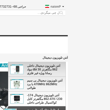
Persian
حراجی:
13723770752
search
آنتن تلویزیون دیجیتال
آنتن تلویزیون دیجیتال داخلی
862 مگاهرتز 30 dbi مواد
رسانا ویژه غیر فلزی
آنتن تلویزیون دیجیتال بی سیم
470MHz 862MHz با برد
طولانی
آنتن تلویزیون دیجیتال 174-
230 / 470-862 مگاهرتز کابل
کواکسیال طراحی داخلی
آپارتمان داخلی