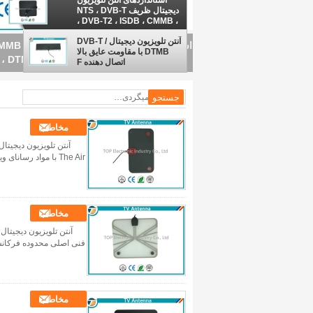
استانداردهای آنتن تلویزیون
دیجیتال ظریف NTS ، DVB-T
، DVB-T2 ، ISDB ، CMMB ،
DTMB
آنتن تلویزیون دیجیتال DVB-T /
آنتن تلویزیون دیجیتال DVB-T / DTMB با مقاومت عایق بالا اتصال دهنده F
DTMB با مقاومت عایق بالا
اتصال دهنده F
مخاطب
The Air با مواد رسانای ویژه غیر فلزی andnbsp; آنتن تلویزیون فیلم DVB-T/DTMB شماره قطعه: TOP-TV-04 ...
مخاطب
مخاطب