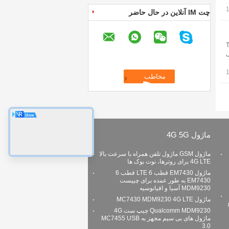
چت IM آنلاین در حال حاضر
DVB-T شماره قسمت: TOP-
ل
ماژول 4G 5G
ماژول GSM ماژول تلفن همراه با سرعت بالا
4G LTE برای روترها، نوت بوک ها
ماژول EM7430 قطب 6 LTE قطب 6
EM7430 به طور عمده برای چیپست
MDM9230 آسیا و اقیانوسیه
ماژول MC7430 MDM9230 4G LTE
Qualcomm MDM9230 چیپ ست 4G
ماژول های بی سیم مجهز به MC7455 USB
3.0