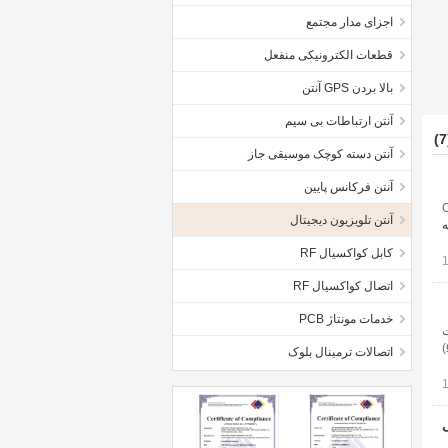
اجزای مدار مجتمع
قطعات الکترونیکی منفعل
بالا بردن GPS آنتن
آنتن ارتباطات بی سیم
آنتن دسته کوچک موسیقی جاز
آنتن فرکانس پایین
تن تلویزیون دیجیتال Over
آنتن تلویزیون دیجیتال
ه
کابل کواکسیال RF
اتصال کواکسیال RF
خدمات مونتاژ PCB
an; مشخصات
فنی اصلی محدوده فرکانس (مگاهرتز) 174-230 / 470-862 VSWR .02.0 به دست آوردن (dBi) 30 امپدانس ورودی (Ω)
اتصالات ترمینال بلوک
حی