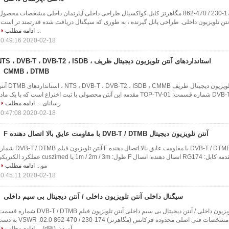
آنتن تلویزیون دیجیتال 174-230 / 470-862 مگاهرتز کابل کواکسیال طراحی داخلی آپارتمان داخلی مشخصات محصول
تن تلویزیون داخلی. طراحی پانل گیرنده ، به طوری که سیگنال دریافت شده قدرتمند تر است 
...
ادامه مطلب
2020-02-18 10:49:16
استانداردهای آنتن تلویزیون دیجیتال ظریف NTS ، DVB-T ، DVB-T2 ، ISDB
CMMB ، DTMB
استانداردهای آنتن تلویزیون دیجیتال ظریف TS ، DVB-T ، DVB-T2 ، ISDB ، CMMB
تلویزیون فیلم DVB-T / DTMB شماره قسمت: TOP-TV-01 مقدمه این آنتن محصولی با ثبت اختراع است که با یک ما
رسانای ...
ادامه مطلب
2020-02-18 10:47:08
آنتن تلویزیون دیجیتال DVB-T / DTMB با مقاومت عایق بالا اتصال دهنده F
آنتن تلویزیون دیجیتال DVB-T / DTMB با مقاومت عایق بالا اتصال دهنده F آنتن تلویزیون فیلم B
قسمت: TOP-TV-05 مقدمه کابل: RG174 اتصال دهنده: اتصال F طول: 1m / 2m / 3m یا cuszimed عملکرد ال
مو...
ادامه مطلب
2020-02-18 10:45:11
سیگنال داخلی آنتن تلویزیون داخلی / آنتن دیجیتال بی سیم داخلی
سیگنال داخلی آنتن تلویزیون داخلی / آنتن دیجیتال بی سیم داخلی آنتن تلویزیون فیلم DVB-T / DTMB شما
TOP-TV-04 مشخصات مشخصات فنی اصلی محدوده فرکانس (مگاهرتز) 174-230 / 470-862 02.0
آوردن (dBi) ...
ادامه مطلب