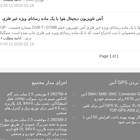
2020-02-18 10:45:11
آنتن تلویزیون دیجیتال هوا با یک ماده رسانای ویژه غیر فلزی
آنتن تلویزیون دیجیتال هوا با یک ماده رسانای ویژه غیر فلزی آنتن تلویزیون فیلم  / DTMB
این آنتن محصولی با ثبت اختراع است که با یک ماده رسانای ویژه غیر فلزی چاپ شده است. سیگنا
دری...
ادامه مطلب
2020-02-18 10:45:11
Page 1 of 1
ردن GPS آنتن
اجزای مدار مجتمع
SMA / SMB / BNC Connector GPS آنتن
280756-4 4 پوزیشن 2.5 میلی متر گام
رای سیستم خودرو
کانکتور سیم به برد، سوکت crimp، قفل
اصطکاکی، نصب پنل، UL 94V-0، پلاریزه،
GPS بالا عملکرد بالا GPS آنتن برای تلفن
رتبه 4.5 آمپر برای توزیع برق و کنترل های
TOP-GPS-A
صنعتی
اتصال بهینه بهینه باعث افزایش 50 آنتن با
280389-2 2 موقعیت 2.5 میلی متری پیچ
 پیچ می شود
سیم به تخته سربرگ عمودی از طریق سوراخ
پوشانده شده پلاریزه UL 94V-0 قلع اندود
شده برای کاربردهای خودرو و صنعتی