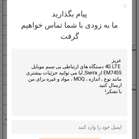
انفجار باند Ex
12dB @ CF + 50MHz / 16dB @
CF-50MHz
پیام بگذارید
ولتاژ تغذیه
2.2 ~ 5V DC
ما به زودی با شما تماس خواهیم
مصرف فعلی
5 ~ 15mA
گرفت
andlt;2.0
VSWR
مکانیکی
کابل
RG174 یا دیگران
اتصال دهنده
SMA / MCX / FAKRA یا دیگران
مواد رادوم
ABS
روش نصب
پیچ
محیطی
دمای عملیاتی
-40 ℃ ~ + 85 ℃
رطوبت نسبی
تا 95٪
حفاظت از ورود
IP67 (خروجی کابل را جدا نکنید)
لرزش
10 تا 55Hz با دامنه 1.5mm 2 ساعت
سازگار با محیط
ROHS سازگار است
زیست