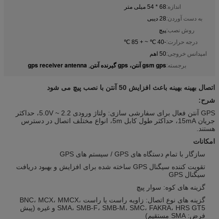
اندازه:
68 * 54 میلی متر
به دست آوردن:
28 دیبی
روش نصب:
پیچ
درجه حرارت:
-40 ℃ ~ + 85 ℃
امپدانس خروجی:
50 اهم
gsm gps آنتن، gps گیرنده آنتن
gps receiver antenna
برجسته:
,
اتصال بهینه بهینه باعث افزایش 50 آنتن با نصب پیچ می شود
شرح:
GPS آنتن فعال برای سفارشی سازی: ولتاژ ورودی 2.2 ~ 5.0V، حداکثر
جریان 15mA، حداکثر طول کابل 5m، انواع مختلف اتصال در دسترس
هستند.
امکانات
سازگار با تمام دستگاه های GPS / سیستم های GPS
تقویت کننده سیگنال GPS ساخته شده برای افزایش و بهبود دریافت
سیگنال GPS
گزینه های کوه: سوار پیچ
گزینه های نوع اتصال: زاویه راست یا راست BNC، MCX، MMCX،
SMA، SMB-F، SMB-M، SMC، FAKRA، HRS GT5 و غیره (پیش
فرض: SMA مستقیم)