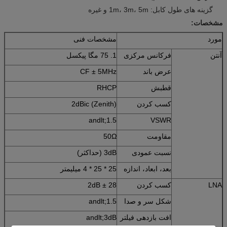
گزینه های طول کابل: 1m، 3m، 5m و غیره
مشخصات:
مورد
مشخصات فنی
آنتن
فرکانس مرکزی
1. 75 مگا پیکسل
عرض باند
CF ± 5MHz
قطبش
RHCP
کسب کردن
2dBic (Zenith)
andlt;1.5
VSWR
مقاومت
50Ω
نسبت عمودی
3dB (حداکثر)
بعد، ابعاد، اندازه
25 * 25 * 4 میلیمتر
LNA
کسب کردن
28 ± 2dB
شکل سر و صدا
andlt;1.5
افت بازدهی فیلتر
andlt;3dB