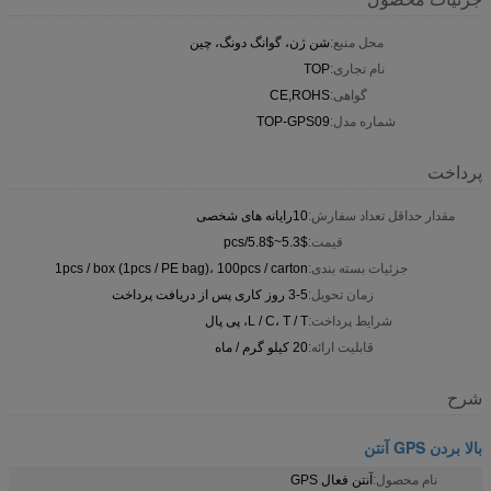
محل منبع:
شن ژن، گوانگ دونگ، چین
نام تجاری:
TOP
گواهی:
CE,ROHS
شماره مدل:
TOP-GPS09
پرداخت
مقدار حداقل تعداد سفارش:
10رایانه های شخصی
قیمت:
5.3$~5.8$/pcs
جزئیات بسته بندی:
1pcs / box (1pcs / PE bag)، 100pcs / carton
زمان تحویل:
3-5 روز کاری پس از دریافت پرداخت
شرایط پرداخت:
L / C، T / T، پی پال
قابلیت ارائه:
20 کیلو گرم / ماه
شرح
بالا بردن GPS آنتن
نام محصول:
آنتن فعال GPS