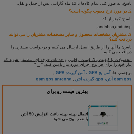
پاسخ: به طور کلی تمام کالاها با 12 ماه گارانتی پس از حمل و نقل.
2. در مورد نرخ معیوب چگونه است؟
پاسخ: کمتر از 1٪.
andnbsp;andnbsp;
3. مشتریان مشخصات محصول و سایر مشخصات مشتریان را می توانند
دریافت کنند؟
پاسخ: ما آنها را از طریق ایمیل ارسال می کنیم و درخواست مشتری را
دریافت می کنیم.
محصولات با کیفیت بالا، قیمت رقابتی
و خدمات حرفه ای، مطمئن شوید که
نیاز خود را برای هر نوع اجزای مورد نیاز تامین کنید.
^ _ ^
آنتن پچ GPS ، آنتن گیرنده GPS
برچسب ها:
,
gsm gps آنتن، gps گیرنده آنتن
gsm gps antenna
,
بهترين قيمت رو براي
اتصال بهینه بهینه باعث افزایش 50 آنتن
با نصب پیچ می شود