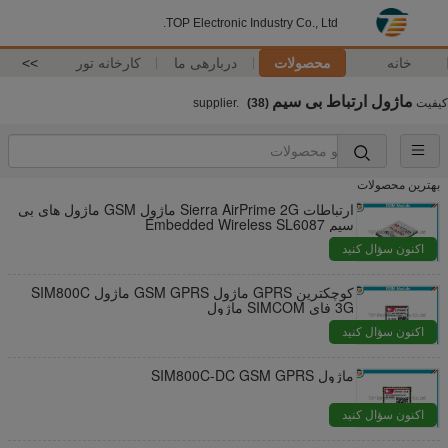
TOP Electronic Industry Co., Ltd.
خانه
محصولات
دربارهی ما
کارخانه تور
>>
ماژول ارتباط بی سیم
کیفیت
supplier.
(38)
بهترین محصولات
ارتباطات Sierra AirPrime 2G ماژول GSM ماژول های بی
سیم Embedded Wireless SL6087
اکنون سؤال کنید
کوچکترین GPRS ماژول GSM GPRS ماژول SIM800C
3G فای SIMCOM ماژول
اکنون سؤال کنید
ماژول SIM800C-DC GSM GPRS
اکنون سؤال کنید